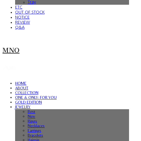
Tray
ETC
OUT OF STOCK
NOTICE
REVIEW
Q&A
MNO
HOME
ABOUT
COLLECTION
ONE & ONLY: FOR YOU
GOLD EDITION
JEWELRY
Best
New
Rings
Necklaces
Earrings
Bracelets
Hairpin