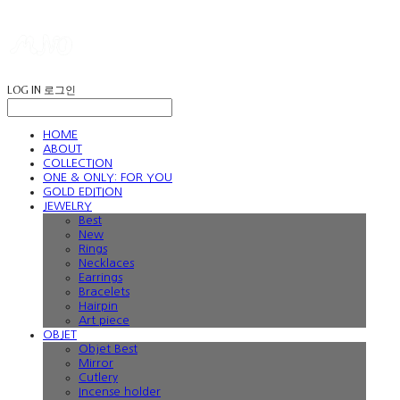
LOG IN
로그인
HOME
ABOUT
COLLECTION
ONE & ONLY: FOR YOU
GOLD EDITION
JEWELRY
Best
New
Rings
Necklaces
Earrings
Bracelets
Hairpin
Art piece
OBJET
Objet Best
Mirror
Cutlery
Incense holder