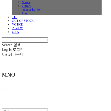
Mirror
Cutlery
Incense holder
Tray
ETC
OUT OF STOCK
NOTICE
REVIEW
Q&A
Search
검색
Log In
로그인
Cart
장바구니
MNO