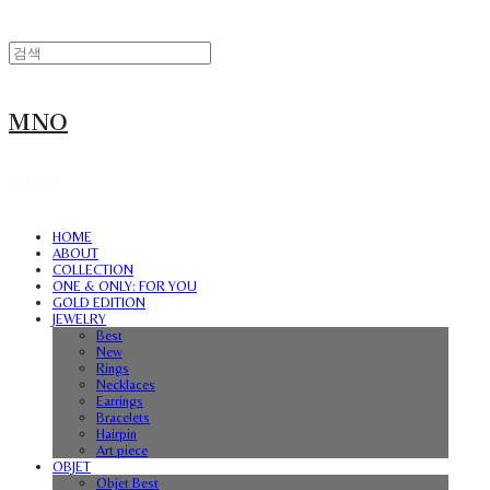
MNO
HOME
ABOUT
COLLECTION
ONE & ONLY: FOR YOU
GOLD EDITION
JEWELRY
Best
New
Rings
Necklaces
Earrings
Bracelets
Hairpin
Art piece
OBJET
Objet Best