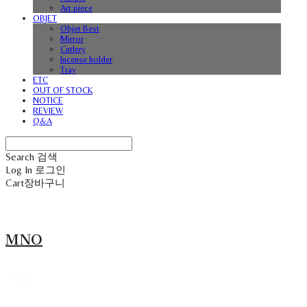
Art piece
OBJET
Objet Best
Mirror
Cutlery
Incense holder
Tray
ETC
OUT OF STOCK
NOTICE
REVIEW
Q&A
Search
검색
Log In
로그인
Cart
장바구니
MNO