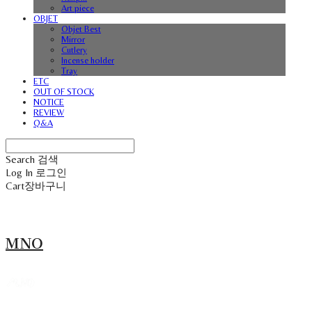
Art piece
OBJET
Objet Best
Mirror
Cutlery
Incense holder
Tray
ETC
OUT OF STOCK
NOTICE
REVIEW
Q&A
Search
검색
Log In
로그인
Cart
장바구니
MNO