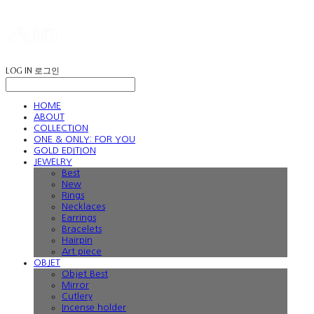
LOG IN
로그인
HOME
ABOUT
COLLECTION
ONE & ONLY: FOR YOU
GOLD EDITION
JEWELRY
Best
New
Rings
Necklaces
Earrings
Bracelets
Hairpin
Art piece
OBJET
Objet Best
Mirror
Cutlery
Incense holder