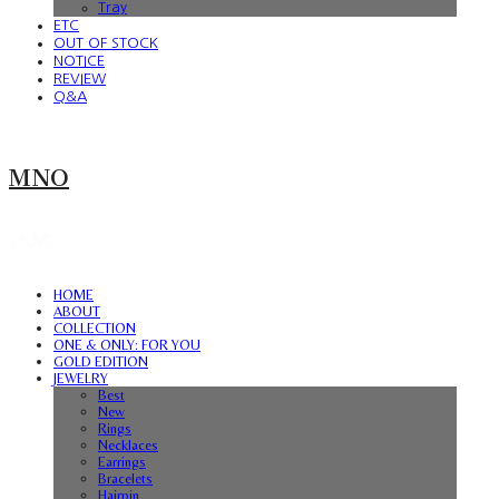
Tray
ETC
OUT OF STOCK
NOTICE
REVIEW
Q&A
MNO
HOME
ABOUT
COLLECTION
ONE & ONLY: FOR YOU
GOLD EDITION
JEWELRY
Best
New
Rings
Necklaces
Earrings
Bracelets
Hairpin