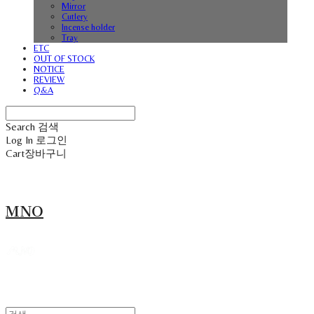
Mirror
Cutlery
Incense holder
Tray
ETC
OUT OF STOCK
NOTICE
REVIEW
Q&A
Search
검색
Log In
로그인
Cart
장바구니
MNO