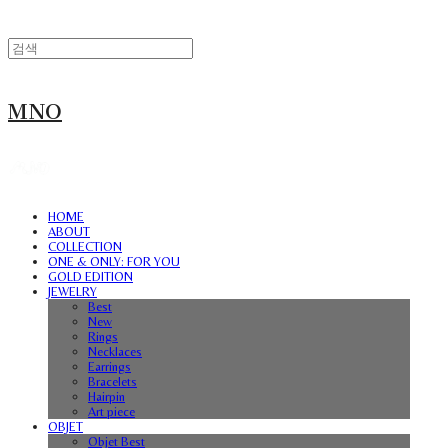
MNO
HOME
ABOUT
COLLECTION
ONE & ONLY: FOR YOU
GOLD EDITION
JEWELRY
Best
New
Rings
Necklaces
Earrings
Bracelets
Hairpin
Art piece
OBJET
Objet Best