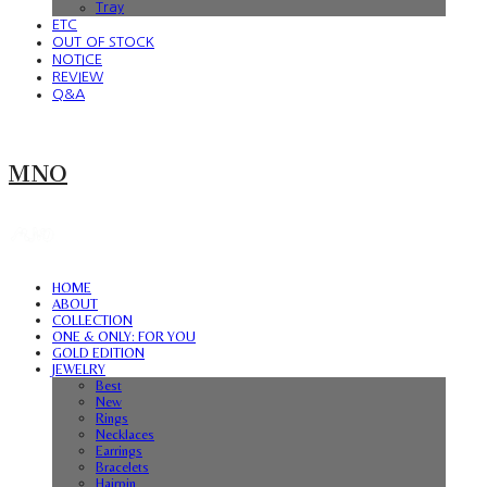
Tray
ETC
OUT OF STOCK
NOTICE
REVIEW
Q&A
MNO
HOME
ABOUT
COLLECTION
ONE & ONLY: FOR YOU
GOLD EDITION
JEWELRY
Best
New
Rings
Necklaces
Earrings
Bracelets
Hairpin