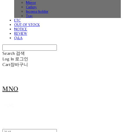
Mirror
Cutlery
Incense holder
Tray
ETC
OUT OF STOCK
NOTICE
REVIEW
Q&A
Search
검색
Log In
로그인
Cart
장바구니
MNO