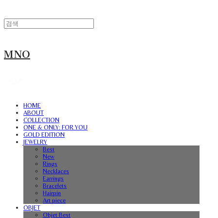
MNO
HOME
ABOUT
COLLECTION
ONE & ONLY: FOR YOU
GOLD EDITION
JEWELRY
Best
New
Rings
Necklaces
Earrings
Bracelets
Hairpin
Art piece
OBJET
Objet Best