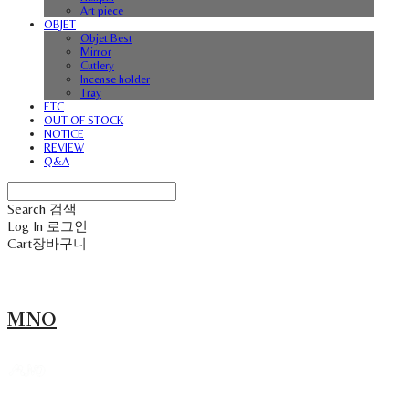
Art piece
OBJET
Objet Best
Mirror
Cutlery
Incense holder
Tray
ETC
OUT OF STOCK
NOTICE
REVIEW
Q&A
Search
검색
Log In
로그인
Cart
장바구니
MNO