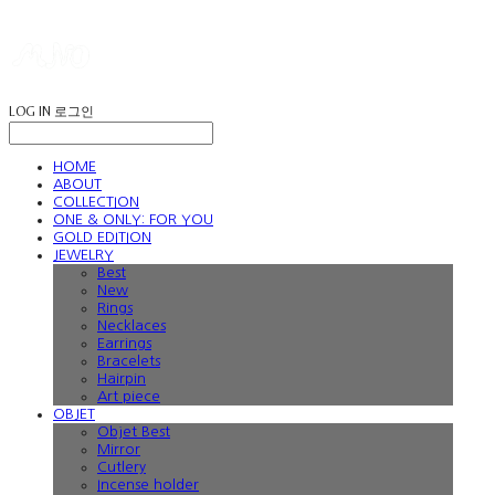
LOG IN
로그인
HOME
ABOUT
COLLECTION
ONE & ONLY: FOR YOU
GOLD EDITION
JEWELRY
Best
New
Rings
Necklaces
Earrings
Bracelets
Hairpin
Art piece
OBJET
Objet Best
Mirror
Cutlery
Incense holder