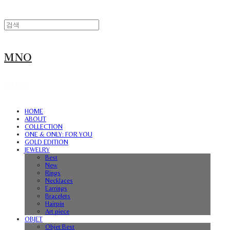
MNO
HOME
ABOUT
COLLECTION
ONE & ONLY: FOR YOU
GOLD EDITION
JEWELRY
Best
New
Rings
Necklaces
Earrings
Bracelets
Hairpin
Art piece
OBJET
Objet Best