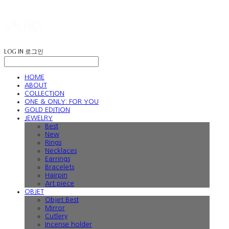
LOG IN
로그인
HOME
ABOUT
COLLECTION
ONE & ONLY: FOR YOU
GOLD EDITION
JEWELRY
Best
New
Rings
Necklaces
Earrings
Bracelets
Hairpin
Art piece
OBJET
Objet Best
Mirror
Cutlery
Incense holder