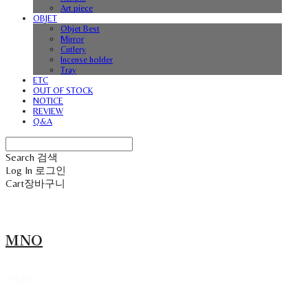
Art piece
OBJET
Objet Best
Mirror
Cutlery
Incense holder
Tray
ETC
OUT OF STOCK
NOTICE
REVIEW
Q&A
Search
검색
Log In
로그인
Cart
장바구니
MNO