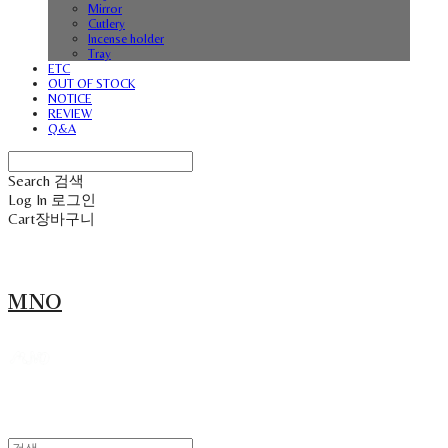
Mirror
Cutlery
Incense holder
Tray
ETC
OUT OF STOCK
NOTICE
REVIEW
Q&A
Search
검색
Log In
로그인
Cart
장바구니
MNO