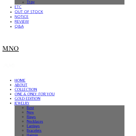
Tray
ETC
OUT OF STOCK
NOTICE
REVIEW
Q&A
MNO
HOME
ABOUT
COLLECTION
ONE & ONLY: FOR YOU
GOLD EDITION
JEWELRY
Best
New
Rings
Necklaces
Earrings
Bracelets
Hairpin