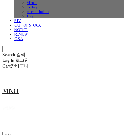
Mirror
Cutlery
Incense holder
Tray
ETC
OUT OF STOCK
NOTICE
REVIEW
Q&A
Search
검색
Log In
로그인
Cart
장바구니
MNO