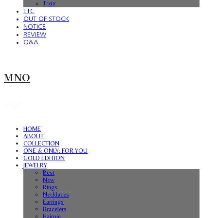
Tray
ETC
OUT OF STOCK
NOTICE
REVIEW
Q&A
MNO
HOME
ABOUT
COLLECTION
ONE & ONLY: FOR YOU
GOLD EDITION
JEWELRY
Best
New
Rings
Necklaces
Earrings
Bracelets
Hairpin