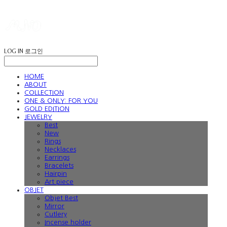
LOG IN
로그인
HOME
ABOUT
COLLECTION
ONE & ONLY: FOR YOU
GOLD EDITION
JEWELRY
Best
New
Rings
Necklaces
Earrings
Bracelets
Hairpin
Art piece
OBJET
Objet Best
Mirror
Cutlery
Incense holder