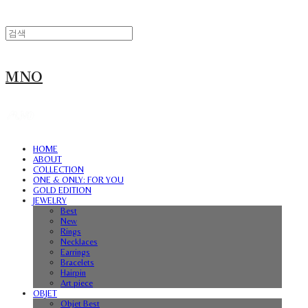
MNO
HOME
ABOUT
COLLECTION
ONE & ONLY: FOR YOU
GOLD EDITION
JEWELRY
Best
New
Rings
Necklaces
Earrings
Bracelets
Hairpin
Art piece
OBJET
Objet Best