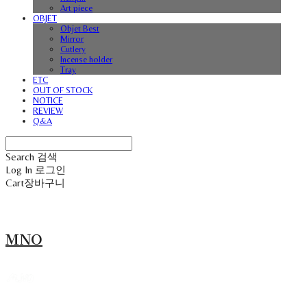
Art piece
OBJET
Objet Best
Mirror
Cutlery
Incense holder
Tray
ETC
OUT OF STOCK
NOTICE
REVIEW
Q&A
Search
검색
Log In
로그인
Cart
장바구니
MNO