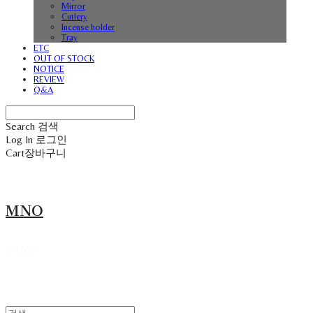
Mirror
Cutlery
Incense holder
Tray
ETC
OUT OF STOCK
NOTICE
REVIEW
Q&A
Search
검색
Log In
로그인
Cart
장바구니
MNO