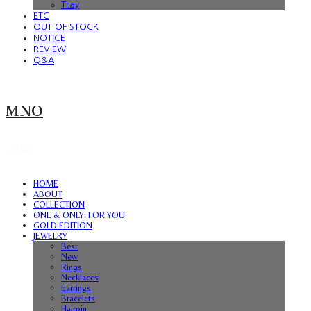
Tray
ETC
OUT OF STOCK
NOTICE
REVIEW
Q&A
MNO
HOME
ABOUT
COLLECTION
ONE & ONLY: FOR YOU
GOLD EDITION
JEWELRY
Best
New
Rings
Necklaces
Earrings
Bracelets
Hairpin