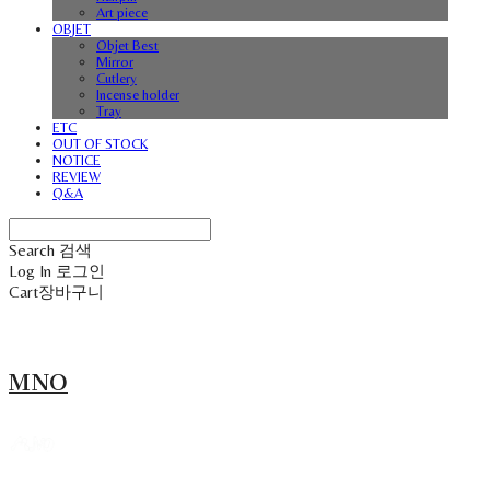
Art piece
OBJET
Objet Best
Mirror
Cutlery
Incense holder
Tray
ETC
OUT OF STOCK
NOTICE
REVIEW
Q&A
Search
검색
Log In
로그인
Cart
장바구니
MNO