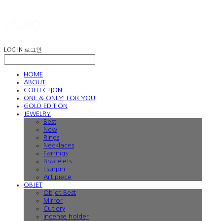
LOG IN
로그인
HOME
ABOUT
COLLECTION
ONE & ONLY: FOR YOU
GOLD EDITION
JEWELRY
Best
New
Rings
Necklaces
Earrings
Bracelets
Hairpin
Art piece
OBJET
Objet Best
Mirror
Cutlery
Incense holder