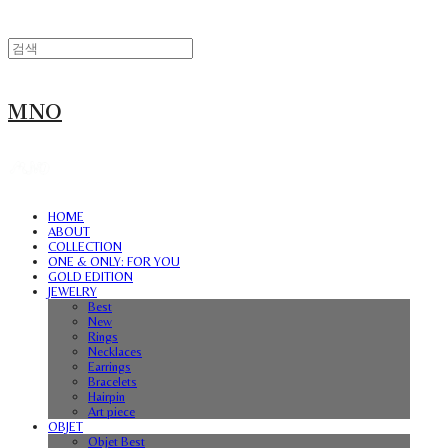
MNO
HOME
ABOUT
COLLECTION
ONE & ONLY: FOR YOU
GOLD EDITION
JEWELRY
Best
New
Rings
Necklaces
Earrings
Bracelets
Hairpin
Art piece
OBJET
Objet Best